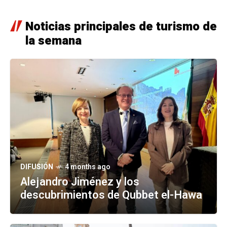
divinos” de Egipto
Noticias principales de turismo de
2 months ago
la semana
Sorbas como nunca la has
visto
2 months ago
V Jornadas de Egiptología - 1
y 2 conferencia
DIFUSIÓN
4 months ago
Alejandro Jiménez y los
descubrimientos de Qubbet el-Hawa