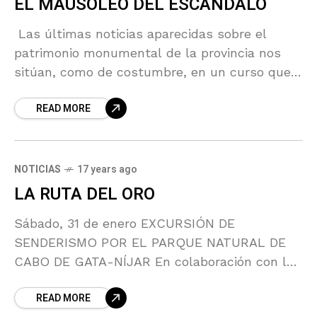
EL MAUSOLEO DEL ESCÁNDALO
Las últimas noticias aparecidas sobre el
patrimonio monumental de la provincia nos
sitúan, como de costumbre, en un curso que
se prevé apasionante en su desgracia.
READ MORE
Desmedida acumulación de desatinos,
NOTICIAS
17 years ago
LA RUTA DEL ORO
Sábado, 31 de enero EXCURSIÓN DE
SENDERISMO POR EL PARQUE NATURAL DE
CABO DE GATA-NÍJAR En colaboración con los
Amigos del Parque Natural Cabo de Gata-Níjar
READ MORE
– Ecologistas en Acción