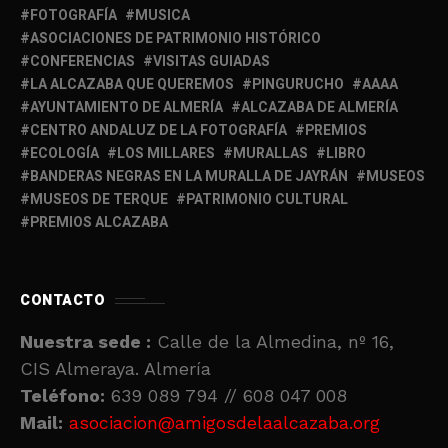
FOTOGRAFÍA
MUSICA
ASOCIACIONES DE PATRIMONIO HISTÓRICO
CONFERENCIAS
VISITAS GUIADAS
LA ALCAZABA QUE QUEREMOS
PINGURUCHO
AAAA
AYUNTAMIENTO DE ALMERÍA
ALCAZABA DE ALMERÍA
CENTRO ANDALUZ DE LA FOTOGRAFÍA
PREMIOS
ECOLOGÍA
LOS MILLARES
MURALLAS
LIBRO
BANDERAS NEGRAS EN LA MURALLA DE JAYRÁN
MUSEOS
MUSEOS DE TERQUE
PATRIMONIO CULTURAL
PREMIOS ALCAZABA
CONTACTO
Nuestra sede :
Calle de la Almedina, nº 16,
CIS Almeraya. Almería
Teléfono:
639 089 794 // 608 047 008
Mail:
asociacion@amigosdelaalcazaba.org