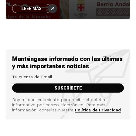
Andalusí.
LEER MÁS
1 month ago
La Alcazaba y el Barrio
Andalusí
2 months ago
Manténgase informado con las últimas
y más importantes noticias
JAPÓN del 25 de noviembre
al 12 de diciembre
2 months ago
El castillo de San Ramón se
Doy mi consentimiento para recibir el boletín
cae a pedazos
informativo por correo electrónico. Para más
información, consulte nuestra
Política de Privacidad
2 months ago
Abu Simbel y los “templos