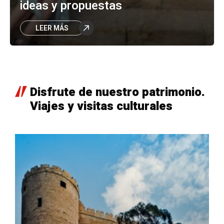
ideas y propuestas
LEER MÁS
Queremos hacer realidad tus
ideas y propuestas
Disfrute de nuestro patrimonio.
Viajes y visitas culturales
Nuevo número 639 089 794
de Amigos de la Alcazaba
La Alcazaba y el Barrio
Andalusí