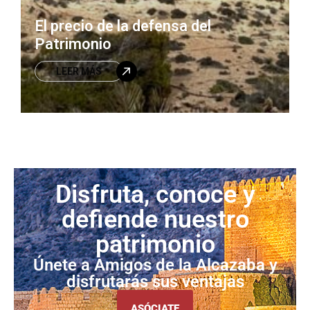
El precio de la defensa del
Patrimonio
LEER MÁS
Disfruta, conoce y
defiende nuestro
patrimonio
Únete a Amigos de la Alcazaba y
disfrutarás sus ventajas
ASÓCIATE