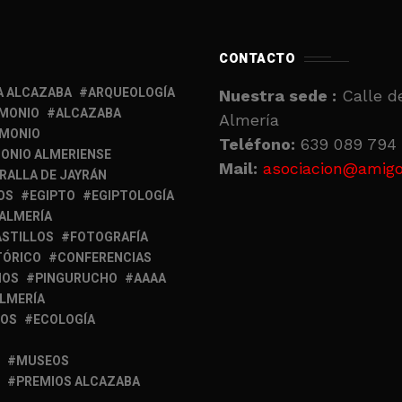
CONTACTO
A ALCAZABA
ARQUEOLOGÍA
Nuestra sede :
Calle de
IMONIO
ALCAZABA
Almería
IMONIO
Teléfono:
639 089 794 
ONIO ALMERIENSE
Mail:
asociacion@amigo
RALLA DE JAYRÁN
OS
EGIPTO
EGIPTOLOGÍA
 ALMERÍA
ASTILLOS
FOTOGRAFÍA
TÓRICO
CONFERENCIAS
MOS
PINGURUCHO
AAAA
ALMERÍA
IOS
ECOLOGÍA
MUSEOS
PREMIOS ALCAZABA