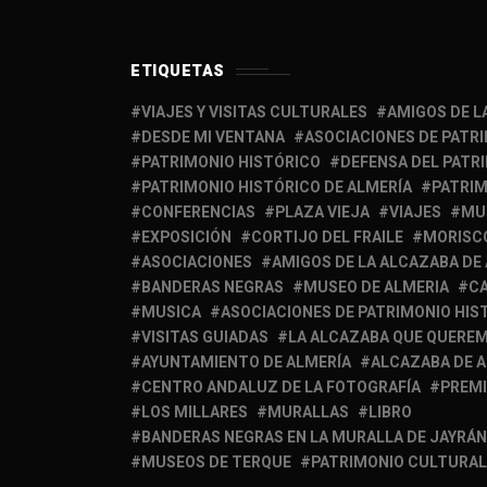
ETIQUETAS
VIAJES Y VISITAS CULTURALES
AMIGOS DE L
DESDE MI VENTANA
ASOCIACIONES DE PATR
PATRIMONIO HISTÓRICO
DEFENSA DEL PATR
PATRIMONIO HISTÓRICO DE ALMERÍA
PATRIM
CONFERENCIAS
PLAZA VIEJA
VIAJES
MU
EXPOSICIÓN
CORTIJO DEL FRAILE
MORISC
ASOCIACIONES
AMIGOS DE LA ALCAZABA DE
BANDERAS NEGRAS
MUSEO DE ALMERIA
C
MUSICA
ASOCIACIONES DE PATRIMONIO HIS
VISITAS GUIADAS
LA ALCAZABA QUE QUERE
AYUNTAMIENTO DE ALMERÍA
ALCAZABA DE 
CENTRO ANDALUZ DE LA FOTOGRAFÍA
PREM
LOS MILLARES
MURALLAS
LIBRO
BANDERAS NEGRAS EN LA MURALLA DE JAYRÁN
MUSEOS DE TERQUE
PATRIMONIO CULTURAL