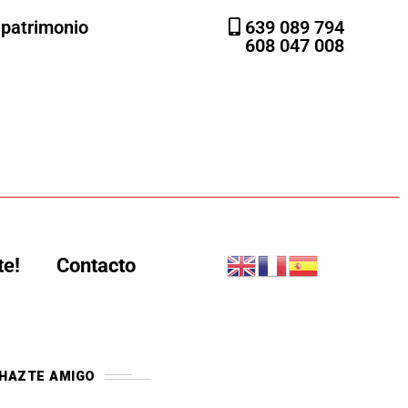
l patrimonio
639 089 794
608 047 008
te!
Contacto
HAZTE AMIGO