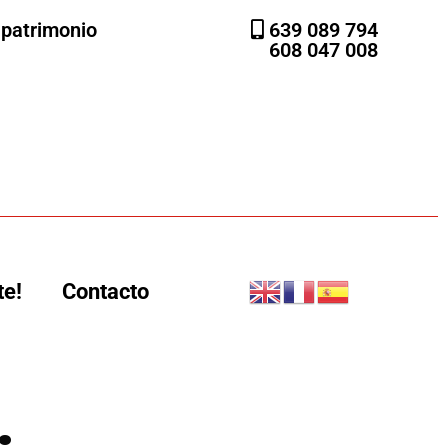
l patrimonio
639 089 794
608 047 008
te!
Contacto