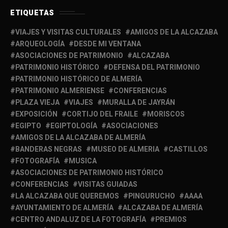
ETIQUETAS
VIAJES Y VISITAS CULTURALES
AMIGOS DE LA ALCAZABA
ARQUEOLOGÍA
DESDE MI VENTANA
ASOCIACIONES DE PATRIMONIO
ALCAZABA
PATRIMONIO HISTÓRICO
DEFENSA DEL PATRIMONIO
PATRIMONIO HISTÓRICO DE ALMERÍA
PATRIMONIO ALMERIENSE
CONFERENCIAS
PLAZA VIEJA
VIAJES
MURALLA DE JAYRÁN
EXPOSICIÓN
CORTIJO DEL FRAILE
MORISCOS
EGIPTO
EGIPTOLOGÍA
ASOCIACIONES
AMIGOS DE LA ALCAZABA DE ALMERÍA
BANDERAS NEGRAS
MUSEO DE ALMERIA
CASTILLOS
FOTOGRAFÍA
MUSICA
ASOCIACIONES DE PATRIMONIO HISTÓRICO
CONFERENCIAS
VISITAS GUIADAS
LA ALCAZABA QUE QUEREMOS
PINGURUCHO
AAAA
AYUNTAMIENTO DE ALMERÍA
ALCAZABA DE ALMERÍA
CENTRO ANDALUZ DE LA FOTOGRAFÍA
PREMIOS