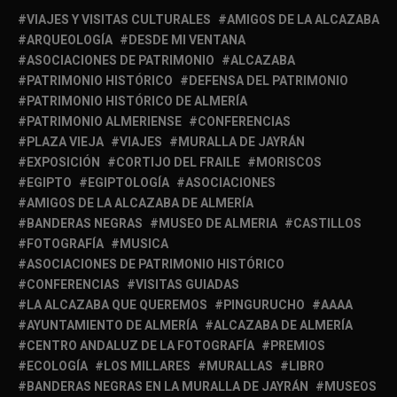
VIAJES Y VISITAS CULTURALES
AMIGOS DE LA ALCAZABA
ARQUEOLOGÍA
DESDE MI VENTANA
ASOCIACIONES DE PATRIMONIO
ALCAZABA
PATRIMONIO HISTÓRICO
DEFENSA DEL PATRIMONIO
PATRIMONIO HISTÓRICO DE ALMERÍA
PATRIMONIO ALMERIENSE
CONFERENCIAS
PLAZA VIEJA
VIAJES
MURALLA DE JAYRÁN
EXPOSICIÓN
CORTIJO DEL FRAILE
MORISCOS
EGIPTO
EGIPTOLOGÍA
ASOCIACIONES
AMIGOS DE LA ALCAZABA DE ALMERÍA
BANDERAS NEGRAS
MUSEO DE ALMERIA
CASTILLOS
FOTOGRAFÍA
MUSICA
ASOCIACIONES DE PATRIMONIO HISTÓRICO
CONFERENCIAS
VISITAS GUIADAS
LA ALCAZABA QUE QUEREMOS
PINGURUCHO
AAAA
AYUNTAMIENTO DE ALMERÍA
ALCAZABA DE ALMERÍA
CENTRO ANDALUZ DE LA FOTOGRAFÍA
PREMIOS
ECOLOGÍA
LOS MILLARES
MURALLAS
LIBRO
BANDERAS NEGRAS EN LA MURALLA DE JAYRÁN
MUSEOS