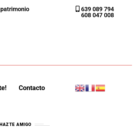
l patrimonio
639 089 794
608 047 008
te!
Contacto
HAZTE AMIGO