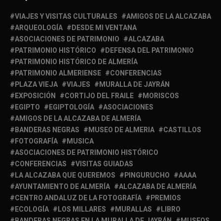
VIAJES Y VISITAS CULTURALES
AMIGOS DE LA ALCAZABA
ARQUEOLOGÍA
DESDE MI VENTANA
ASOCIACIONES DE PATRIMONIO
ALCAZABA
PATRIMONIO HISTÓRICO
DEFENSA DEL PATRIMONIO
PATRIMONIO HISTÓRICO DE ALMERÍA
PATRIMONIO ALMERIENSE
CONFERENCIAS
PLAZA VIEJA
VIAJES
MURALLA DE JAYRÁN
EXPOSICIÓN
CORTIJO DEL FRAILE
MORISCOS
EGIPTO
EGIPTOLOGÍA
ASOCIACIONES
AMIGOS DE LA ALCAZABA DE ALMERÍA
BANDERAS NEGRAS
MUSEO DE ALMERIA
CASTILLOS
FOTOGRAFÍA
MUSICA
ASOCIACIONES DE PATRIMONIO HISTÓRICO
CONFERENCIAS
VISITAS GUIADAS
LA ALCAZABA QUE QUEREMOS
PINGURUCHO
AAAA
AYUNTAMIENTO DE ALMERÍA
ALCAZABA DE ALMERÍA
CENTRO ANDALUZ DE LA FOTOGRAFÍA
PREMIOS
ECOLOGÍA
LOS MILLARES
MURALLAS
LIBRO
BANDERAS NEGRAS EN LA MURALLA DE JAYRÁN
MUSEOS