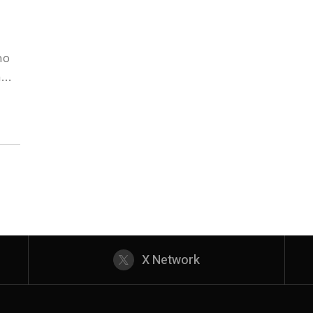
mo
n
s
X Network