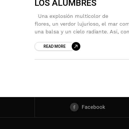
LOS ALUMBRES
Una explosión multicolor de
flores, un verdor lujurioso, el mar co
una balsa y un cielo radiante. Así, co
sus mejores galas, el Parque Natural
READ MORE
recibió las Banderas Negras de Amigo
Facebook