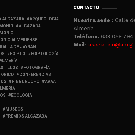
CONTACTO
A ALCAZABA
ARQUEOLOGÍA
Nuestra sede :
Calle de
IMONIO
ALCAZABA
Almería
IMONIO
Teléfono:
639 089 794 
ONIO ALMERIENSE
Mail:
asociacion@amigo
RALLA DE JAYRÁN
OS
EGIPTO
EGIPTOLOGÍA
 ALMERÍA
ASTILLOS
FOTOGRAFÍA
TÓRICO
CONFERENCIAS
MOS
PINGURUCHO
AAAA
ALMERÍA
IOS
ECOLOGÍA
MUSEOS
PREMIOS ALCAZABA