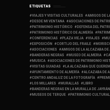
ETIQUETAS
VIAJES Y VISITAS CULTURALES
AMIGOS DE L
DESDE MI VENTANA
ASOCIACIONES DE PATR
PATRIMONIO HISTÓRICO
DEFENSA DEL PATR
PATRIMONIO HISTÓRICO DE ALMERÍA
PATRIM
CONFERENCIAS
PLAZA VIEJA
VIAJES
MU
EXPOSICIÓN
CORTIJO DEL FRAILE
MORISC
ASOCIACIONES
AMIGOS DE LA ALCAZABA DE
BANDERAS NEGRAS
MUSEO DE ALMERIA
C
MUSICA
ASOCIACIONES DE PATRIMONIO HIS
VISITAS GUIADAS
LA ALCAZABA QUE QUERE
AYUNTAMIENTO DE ALMERÍA
ALCAZABA DE 
CENTRO ANDALUZ DE LA FOTOGRAFÍA
PREM
LOS MILLARES
MURALLAS
LIBRO
BANDERAS NEGRAS EN LA MURALLA DE JAYRÁN
MUSEOS DE TERQUE
PATRIMONIO CULTURAL