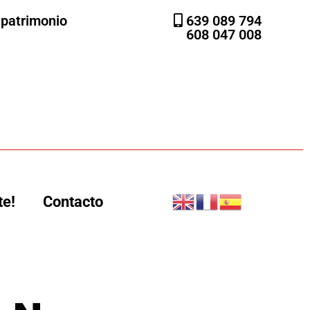
l patrimonio
639 089 794
608 047 008
te!
Contacto