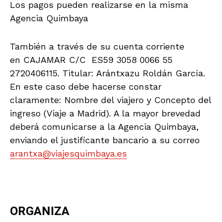
Nuestra sede :
Calle de la Almedina, nº 16,
CIS Almeraya. Almería
Teléfono:
639 089 794 // 608 047 008
Mail:
asociacion@amigosdelaalcazaba.org
Aviso Legal |
Política de Cookies |
Política de
Privacidad
Copyright © 2026 Amigos de la Alcazaba. Todos los
derechos reservados.