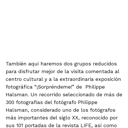
enviando el justificante bancario a su correo
arantxa@viajesquimbaya.es
.
O
RGANIZA
Teléfono 608.047.008
www.amigosdelaalcazaba.es
.
COORDINA