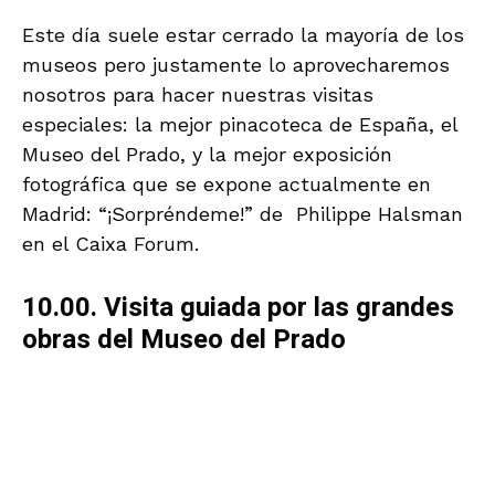
Desayuno.
10:00. El MAN es una auténtica maravilla. Los
trabajos del nuevo edifico y su museografía lo
convierten en una visita obligada a Madrid.
Nosotros tendremos el privilegio e hacer una
visita guiada con la conservadora Esther Pons
Mellado, una de nuestras conferenciantes en
las II Jornadas de Egiptología dedicadas a
Tebas (diciembre pasado) y que muy
amablemente se ha ofrecido a acompañarnos.
Tras la visita podemos ver la Exposición
“Carlos III.” No olvidéis nuestras tarjetas