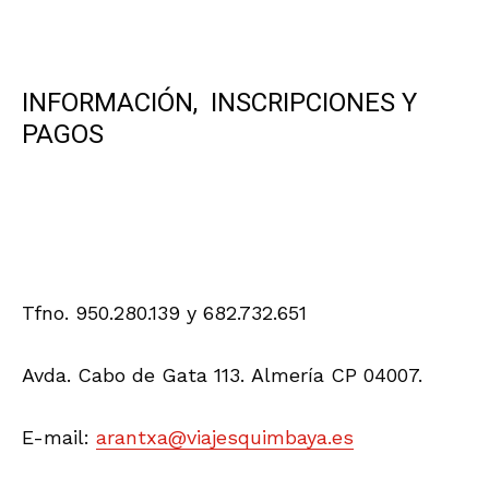
PATRIMONIO ALMERIENSE
CONFERENCIAS
PLAZA VIEJA
VIAJES
MURALLA DE JAYRÁN
EXPOSICIÓN
CORTIJO DEL FRAILE
MORISCOS
EGIPTO
EGIPTOLOGÍA
ASOCIACIONES
AMIGOS DE LA ALCAZABA DE ALMERÍA
BANDERAS NEGRAS
MUSEO DE ALMERIA
CASTILLOS
FOTOGRAFÍA
MUSICA
ASOCIACIONES DE PATRIMONIO HISTÓRICO
CONFERENCIAS
VISITAS GUIADAS
LA ALCAZABA QUE QUEREMOS
PINGURUCHO
AAAA
AYUNTAMIENTO DE ALMERÍA
ALCAZABA DE ALMERÍA
CENTRO ANDALUZ DE LA FOTOGRAFÍA
PREMIOS
ECOLOGÍA
LOS MILLARES
MURALLAS
LIBRO
BANDERAS NEGRAS EN LA MURALLA DE JAYRÁN
MUSEOS
MUSEOS DE TERQUE
PATRIMONIO CULTURAL
PREMIOS ALCAZABA
CONTACTO