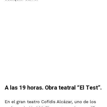
Madrid: “¡Sorpréndeme!” de Philippe Halsman
en el Caixa Forum.
10.00. Visita guiada por las grandes
obras del Museo del Prado
El Museo del Prado cuenta con una de las
mejores colecciones de pintura del mundo.
Con los mejores pintores españoles de
siempre, destacando el periodo del Barroco, el
siglo XVIII y Goya y la magnífica pintura del
siglo XIX. Además cuenta grandes obras de los
mejores pintores de la escuela italiana y
francesa hasta el siglo XVII así como de la
pintura flamenca.