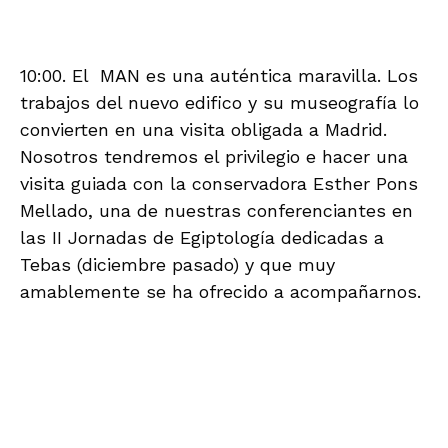
Doy mi consentimiento para recibir el boletín
informativo por correo electrónico. Para más
información, consulte nuestra
Política de Privacidad
PREVIOUS POST
INFORMACIÓN
9 years ago
Amigos de la Alcazaba saca los
colores al Ayuntamiento por el
Mesón Gitano
NEXT POST
INFORMACIÓN
9 years ago
Amigos de la Alcazaba lleva a la
Fiscalía el “taladrazo” de la