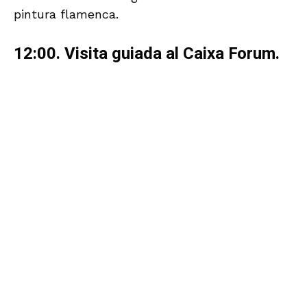
Tfno. 950.280.139 y 682.732.651
Avda. Cabo de Gata 113. Almería CP 04007.
E-mail:
arantxa@viajesquimbaya.es
Los pagos pueden realizarse en la misma
Agencia Quimbaya
También a través de su cuenta corriente
en CAJAMAR C/C ES59 3058 0066 55
2720406115. Titular: Arántxazu Roldán García.
En este caso debe hacerse constar
claramente: Nombre del viajero y Concepto del
ingreso (Viaje a Madrid). A la mayor brevedad
deberá comunicarse a la Agencia Quimbaya,