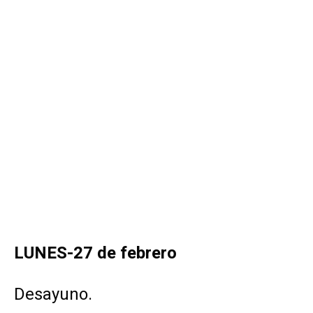
“mentideros” que aún se conservan en Madrid,
la calle Sacramento, la Plaza de la Villa (lugar
de mercado en el siglo XV), con el
Ayuntamiento y la Casa de Cisneros, calle del
Codo, Plaza del Conde de Miranda y Convento
de Las Carboneras, Plaza Mayor (que se
remonta a principios del siglo XV aunque su
configuración se realizó en los siglos XVII, XVIII
y XIX), calle de Atocha, Plaza de la Provincia
con la antigua Cárcel de la Corte (del 1629 y
hoy sede del Ministerio de Asuntos Exteriores).
.
MARTES-28 de febrero