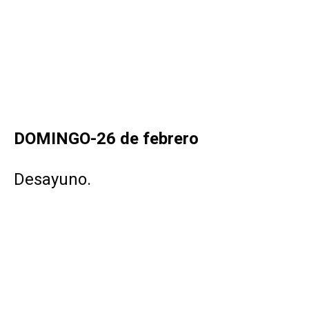
.
A las 19 horas. Obra teatral “El Test”.
En el gran teatro Cofidis Alcázar, uno de los
mejores de Madrid. El reparto es de magnífico:
Luis Merlo, Antonio Molero, Maru Valdivielso e
Itziar Atienza. “El Test” es una de las mejores
comedias que se representan en Madrid. Toda
una trama de enredos y verdades escondidas
que sacarán lo peor del ser humano, en una
sociedad que tiene el dinero como medida de
todas las cosas… ¿Qué escogerías, cien mil
euros ahora o un millón dentro de diez años?