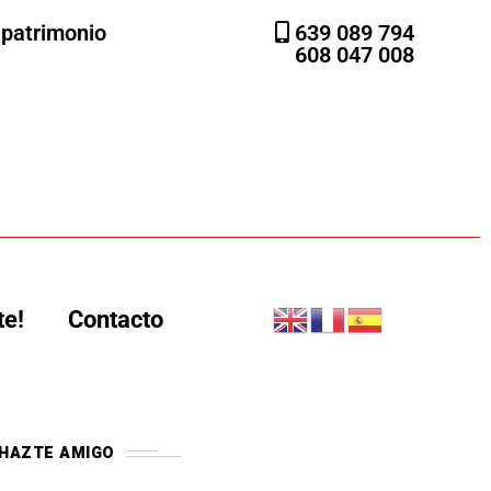
l patrimonio
639 089 794
608 047 008
te!
Contacto
HAZTE AMIGO