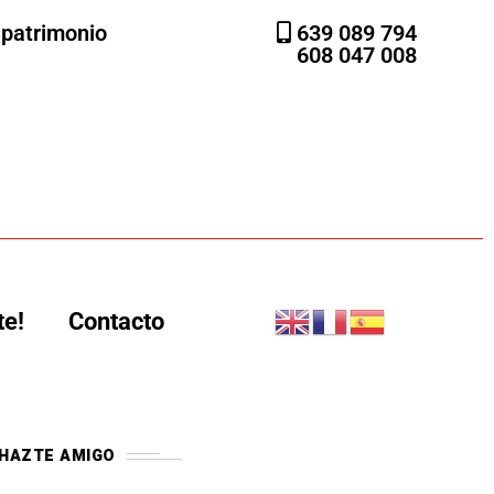
l patrimonio
639 089 794
608 047 008
te!
Contacto
HAZTE AMIGO