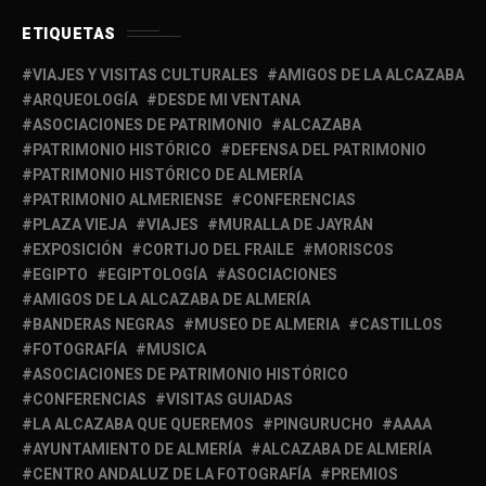
ETIQUETAS
VIAJES Y VISITAS CULTURALES
AMIGOS DE LA ALCAZABA
ARQUEOLOGÍA
DESDE MI VENTANA
ASOCIACIONES DE PATRIMONIO
ALCAZABA
PATRIMONIO HISTÓRICO
DEFENSA DEL PATRIMONIO
PATRIMONIO HISTÓRICO DE ALMERÍA
PATRIMONIO ALMERIENSE
CONFERENCIAS
PLAZA VIEJA
VIAJES
MURALLA DE JAYRÁN
EXPOSICIÓN
CORTIJO DEL FRAILE
MORISCOS
EGIPTO
EGIPTOLOGÍA
ASOCIACIONES
AMIGOS DE LA ALCAZABA DE ALMERÍA
BANDERAS NEGRAS
MUSEO DE ALMERIA
CASTILLOS
FOTOGRAFÍA
MUSICA
ASOCIACIONES DE PATRIMONIO HISTÓRICO
CONFERENCIAS
VISITAS GUIADAS
LA ALCAZABA QUE QUEREMOS
PINGURUCHO
AAAA
AYUNTAMIENTO DE ALMERÍA
ALCAZABA DE ALMERÍA
CENTRO ANDALUZ DE LA FOTOGRAFÍA
PREMIOS