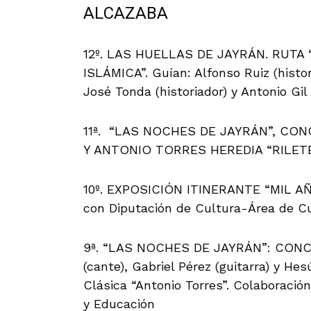
ALCAZABA
12º. LAS HUELLAS DE JAYRÁN. RUT
ISLÁMICA”. Guían: Alfonso Ruiz (histor
José Tonda (historiador) y Antonio Gil 
11ª. “LAS NOCHES DE JAYRÁN”, CO
Y ANTONIO TORRES HEREDIA “RILETE”
10º. EXPOSICIÓN ITINERANTE “MIL AÑ
con Diputación de Cultura-Área de Cu
9ª. “LAS NOCHES DE JAYRÁN”: CONC
(cante), Gabriel Pérez (guitarra) y Hes
Clásica “Antonio Torres”. Colaboraci
y Educación