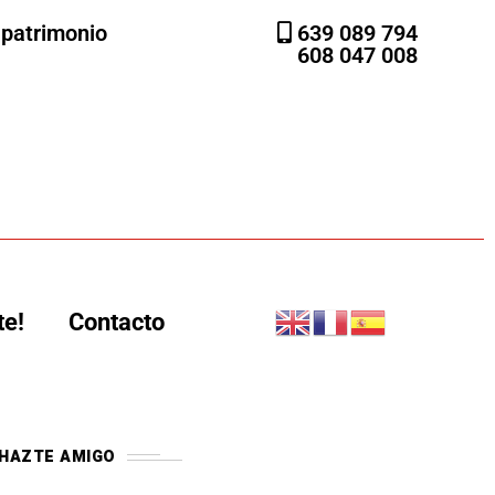
l patrimonio
639 089 794
608 047 008
te!
Contacto
HAZTE AMIGO