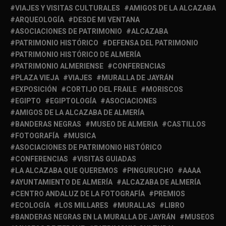
VIAJES Y VISITAS CULTURALES
AMIGOS DE LA ALCAZABA
ARQUEOLOGÍA
DESDE MI VENTANA
ASOCIACIONES DE PATRIMONIO
ALCAZABA
PATRIMONIO HISTÓRICO
DEFENSA DEL PATRIMONIO
PATRIMONIO HISTÓRICO DE ALMERÍA
PATRIMONIO ALMERIENSE
CONFERENCIAS
PLAZA VIEJA
VIAJES
MURALLA DE JAYRÁN
EXPOSICIÓN
CORTIJO DEL FRAILE
MORISCOS
EGIPTO
EGIPTOLOGÍA
ASOCIACIONES
AMIGOS DE LA ALCAZABA DE ALMERÍA
BANDERAS NEGRAS
MUSEO DE ALMERIA
CASTILLOS
FOTOGRAFÍA
MUSICA
ASOCIACIONES DE PATRIMONIO HISTÓRICO
CONFERENCIAS
VISITAS GUIADAS
LA ALCAZABA QUE QUEREMOS
PINGURUCHO
AAAA
AYUNTAMIENTO DE ALMERÍA
ALCAZABA DE ALMERÍA
CENTRO ANDALUZ DE LA FOTOGRAFÍA
PREMIOS
ECOLOGÍA
LOS MILLARES
MURALLAS
LIBRO
BANDERAS NEGRAS EN LA MURALLA DE JAYRÁN
MUSEOS