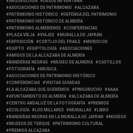
ARQUEOLOGÍA
DESDE MI VENTANA
ASOCIACIONES DE PATRIMONIO
ALCAZABA
PATRIMONIO HISTÓRICO
DEFENSA DEL PATRIMONIO
PATRIMONIO HISTÓRICO DE ALMERÍA
PATRIMONIO ALMERIENSE
CONFERENCIAS
PLAZA VIEJA
VIAJES
MURALLA DE JAYRÁN
EXPOSICIÓN
CORTIJO DEL FRAILE
MORISCOS
EGIPTO
EGIPTOLOGÍA
ASOCIACIONES
AMIGOS DE LA ALCAZABA DE ALMERÍA
BANDERAS NEGRAS
MUSEO DE ALMERIA
CASTILLOS
FOTOGRAFÍA
MUSICA
ASOCIACIONES DE PATRIMONIO HISTÓRICO
CONFERENCIAS
VISITAS GUIADAS
LA ALCAZABA QUE QUEREMOS
PINGURUCHO
AAAA
AYUNTAMIENTO DE ALMERÍA
ALCAZABA DE ALMERÍA
CENTRO ANDALUZ DE LA FOTOGRAFÍA
PREMIOS
ECOLOGÍA
LOS MILLARES
MURALLAS
LIBRO
BANDERAS NEGRAS EN LA MURALLA DE JAYRÁN
MUSEOS
MUSEOS DE TERQUE
PATRIMONIO CULTURAL
PREMIOS ALCAZABA