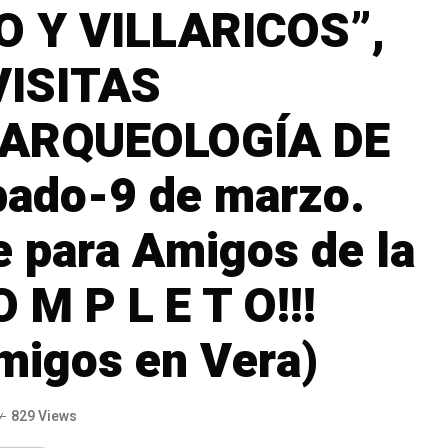
 Y VILLARICOS”,
VISITAS
“ARQUEOLOGÍA DE
ado-9 de marzo.
 para Amigos de la
O M P L E T O!!!
migos en Vera)
829 Views