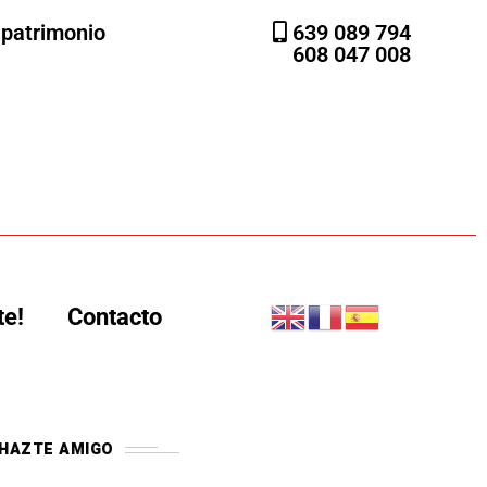
l patrimonio
639 089 794
608 047 008
te!
Contacto
HAZTE AMIGO