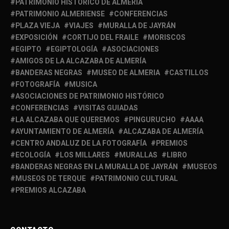
PATRIMONIO HISTÓRICO DE ALMERÍA
PATRIMONIO ALMERIENSE
CONFERENCIAS
PLAZA VIEJA
VIAJES
MURALLA DE JAYRÁN
EXPOSICIÓN
CORTIJO DEL FRAILE
MORISCOS
EGIPTO
EGIPTOLOGÍA
ASOCIACIONES
AMIGOS DE LA ALCAZABA DE ALMERÍA
BANDERAS NEGRAS
MUSEO DE ALMERIA
CASTILLOS
FOTOGRAFÍA
MUSICA
ASOCIACIONES DE PATRIMONIO HISTÓRICO
CONFERENCIAS
VISITAS GUIADAS
LA ALCAZABA QUE QUEREMOS
PINGURUCHO
AAAA
AYUNTAMIENTO DE ALMERÍA
ALCAZABA DE ALMERÍA
CENTRO ANDALUZ DE LA FOTOGRAFÍA
PREMIOS
ECOLOGÍA
LOS MILLARES
MURALLAS
LIBRO
BANDERAS NEGRAS EN LA MURALLA DE JAYRÁN
MUSEOS
MUSEOS DE TERQUE
PATRIMONIO CULTURAL
PREMIOS ALCAZABA