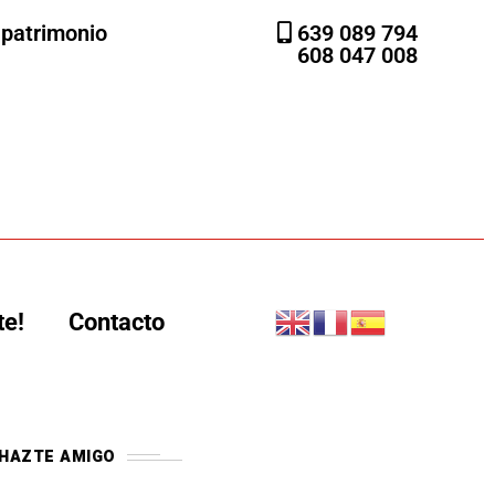
l patrimonio
639 089 794
608 047 008
te!
Contacto
HAZTE AMIGO