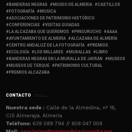
BANDERAS NEGRAS
MUSEO DE ALMERIA
CASTILLOS
FOTOGRAFÍA
MUSICA
ASOCIACIONES DE PATRIMONIO HISTÓRICO
CONFERENCIAS
VISITAS GUIADAS
LA ALCAZABA QUE QUEREMOS
PINGURUCHO
AAAA
AYUNTAMIENTO DE ALMERÍA
ALCAZABA DE ALMERÍA
CENTRO ANDALUZ DE LA FOTOGRAFÍA
PREMIOS
ECOLOGÍA
LOS MILLARES
MURALLAS
LIBRO
BANDERAS NEGRAS EN LA MURALLA DE JAYRÁN
MUSEOS
MUSEOS DE TERQUE
PATRIMONIO CULTURAL
PREMIOS ALCAZABA
CONTACTO
Nuestra sede :
Calle de la Almedina, nº 16,
CIS Almeraya. Almería
Teléfono:
639 089 794 // 608 047 008
Mail:
asociacion@amigosdelaalcazaba.org