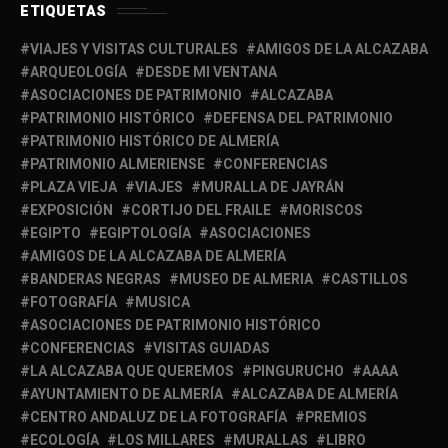
ETIQUETAS
VIAJES Y VISITAS CULTURALES
AMIGOS DE LA ALCAZABA
ARQUEOLOGÍA
DESDE MI VENTANA
ASOCIACIONES DE PATRIMONIO
ALCAZABA
PATRIMONIO HISTÓRICO
DEFENSA DEL PATRIMONIO
PATRIMONIO HISTÓRICO DE ALMERÍA
PATRIMONIO ALMERIENSE
CONFERENCIAS
PLAZA VIEJA
VIAJES
MURALLA DE JAYRÁN
EXPOSICIÓN
CORTIJO DEL FRAILE
MORISCOS
EGIPTO
EGIPTOLOGÍA
ASOCIACIONES
AMIGOS DE LA ALCAZABA DE ALMERÍA
BANDERAS NEGRAS
MUSEO DE ALMERIA
CASTILLOS
FOTOGRAFÍA
MUSICA
ASOCIACIONES DE PATRIMONIO HISTÓRICO
CONFERENCIAS
VISITAS GUIADAS
LA ALCAZABA QUE QUEREMOS
PINGURUCHO
AAAA
AYUNTAMIENTO DE ALMERÍA
ALCAZABA DE ALMERÍA
CENTRO ANDALUZ DE LA FOTOGRAFÍA
PREMIOS
ECOLOGÍA
LOS MILLARES
MURALLAS
LIBRO