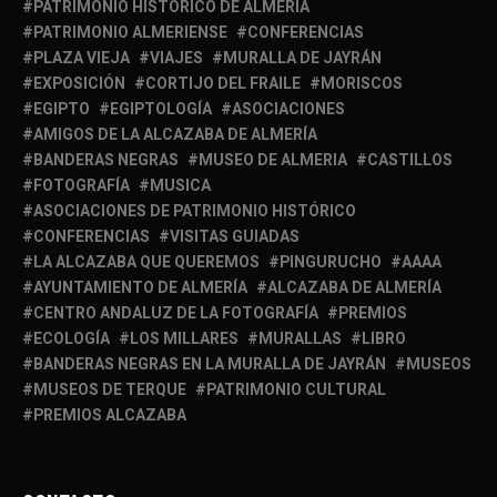
PATRIMONIO HISTÓRICO DE ALMERÍA
PATRIMONIO ALMERIENSE
CONFERENCIAS
PLAZA VIEJA
VIAJES
MURALLA DE JAYRÁN
EXPOSICIÓN
CORTIJO DEL FRAILE
MORISCOS
EGIPTO
EGIPTOLOGÍA
ASOCIACIONES
AMIGOS DE LA ALCAZABA DE ALMERÍA
BANDERAS NEGRAS
MUSEO DE ALMERIA
CASTILLOS
FOTOGRAFÍA
MUSICA
ASOCIACIONES DE PATRIMONIO HISTÓRICO
CONFERENCIAS
VISITAS GUIADAS
LA ALCAZABA QUE QUEREMOS
PINGURUCHO
AAAA
AYUNTAMIENTO DE ALMERÍA
ALCAZABA DE ALMERÍA
CENTRO ANDALUZ DE LA FOTOGRAFÍA
PREMIOS
ECOLOGÍA
LOS MILLARES
MURALLAS
LIBRO
BANDERAS NEGRAS EN LA MURALLA DE JAYRÁN
MUSEOS
MUSEOS DE TERQUE
PATRIMONIO CULTURAL
PREMIOS ALCAZABA