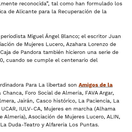
cialmente reconocida”, tal como han formulado los
ica de Alicante para la Recuperación de la
eriodista Miguel Ángel Blanco; el escritor Juan
iación de Mujeres Lucero, Azahara Lorenzo de
Caja de Pandora también hicieron una serie de
10, cuando se cumple el centenario del
rdinadora Para La libertad son
Amigos de la
a Chanca, Foro Social de Almería, FAVA Argar,
mera, Jairán, Casco histórico, La Paciencia, La
 UCAR, IULV-CA, Mujeres en marcha (Alhama
de Almería), Asociación de Mujeres Lucero, ALIN,
 La Duda-Teatro y Alfarería Los Puntas.