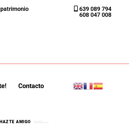
l patrimonio
639 089 794
608 047 008
te!
Contacto
HAZTE AMIGO