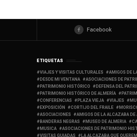
Facebook
ETIQUETAS
VIAJES Y VISITAS CULTURALES
AMIGOS DE L
DESDE MI VENTANA
ASOCIACIONES DE PATR
PATRIMONIO HISTÓRICO
DEFENSA DEL PATR
PATRIMONIO HISTÓRICO DE ALMERÍA
PATRIM
CONFERENCIAS
PLAZA VIEJA
VIAJES
MU
EXPOSICIÓN
CORTIJO DEL FRAILE
MORISC
ASOCIACIONES
AMIGOS DE LA ALCAZABA DE
BANDERAS NEGRAS
MUSEO DE ALMERIA
C
MUSICA
ASOCIACIONES DE PATRIMONIO HIS
VISITAS GUIADAS
LA ALCAZABA QUE QUERE