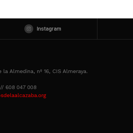
Instagram
 la Almedina, nº 16, CIS Almeraya.
// 608 047 008
sdelaalcazaba.org