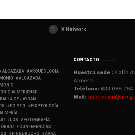
X Network
CONTACTO
A ALCAZABA
ARQUEOLOGÍA
Nuestra sede :
Calle de
IMONIO
ALCAZABA
Almería
IMONIO
Teléfono:
639 089 794 
ONIO ALMERIENSE
Mail:
asociacion@amigo
RALLA DE JAYRÁN
OS
EGIPTO
EGIPTOLOGÍA
 ALMERÍA
ASTILLOS
FOTOGRAFÍA
TÓRICO
CONFERENCIAS
MOS
PINGURUCHO
AAAA