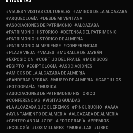
ETIQUETAS
VIAJES Y VISITAS CULTURALES
AMIGOS DE LA ALCAZABA
ARQUEOLOGÍA
DESDE MI VENTANA
ASOCIACIONES DE PATRIMONIO
ALCAZABA
PATRIMONIO HISTÓRICO
DEFENSA DEL PATRIMONIO
PATRIMONIO HISTÓRICO DE ALMERÍA
PATRIMONIO ALMERIENSE
CONFERENCIAS
PLAZA VIEJA
VIAJES
MURALLA DE JAYRÁN
EXPOSICIÓN
CORTIJO DEL FRAILE
MORISCOS
EGIPTO
EGIPTOLOGÍA
ASOCIACIONES
AMIGOS DE LA ALCAZABA DE ALMERÍA
BANDERAS NEGRAS
MUSEO DE ALMERIA
CASTILLOS
FOTOGRAFÍA
MUSICA
ASOCIACIONES DE PATRIMONIO HISTÓRICO
CONFERENCIAS
VISITAS GUIADAS
LA ALCAZABA QUE QUEREMOS
PINGURUCHO
AAAA
AYUNTAMIENTO DE ALMERÍA
ALCAZABA DE ALMERÍA
CENTRO ANDALUZ DE LA FOTOGRAFÍA
PREMIOS
ECOLOGÍA
LOS MILLARES
MURALLAS
LIBRO