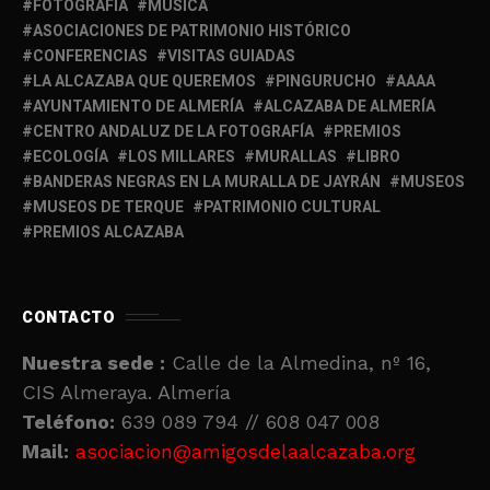
FOTOGRAFÍA
MUSICA
ASOCIACIONES DE PATRIMONIO HISTÓRICO
CONFERENCIAS
VISITAS GUIADAS
LA ALCAZABA QUE QUEREMOS
PINGURUCHO
AAAA
AYUNTAMIENTO DE ALMERÍA
ALCAZABA DE ALMERÍA
CENTRO ANDALUZ DE LA FOTOGRAFÍA
PREMIOS
ECOLOGÍA
LOS MILLARES
MURALLAS
LIBRO
BANDERAS NEGRAS EN LA MURALLA DE JAYRÁN
MUSEOS
MUSEOS DE TERQUE
PATRIMONIO CULTURAL
PREMIOS ALCAZABA
CONTACTO
Nuestra sede :
Calle de la Almedina, nº 16,
CIS Almeraya. Almería
Teléfono:
639 089 794 // 608 047 008
Mail:
asociacion@amigosdelaalcazaba.org