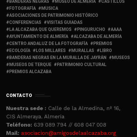
BANDERAS NEGRAS
MUSEO DE ALMERIA
CASTILLOS
FOTOGRAFÍA
MUSICA
ASOCIACIONES DE PATRIMONIO HISTÓRICO
CONFERENCIAS
VISITAS GUIADAS
LA ALCAZABA QUE QUEREMOS
PINGURUCHO
AAAA
AYUNTAMIENTO DE ALMERÍA
ALCAZABA DE ALMERÍA
CENTRO ANDALUZ DE LA FOTOGRAFÍA
PREMIOS
ECOLOGÍA
LOS MILLARES
MURALLAS
LIBRO
BANDERAS NEGRAS EN LA MURALLA DE JAYRÁN
MUSEOS
MUSEOS DE TERQUE
PATRIMONIO CULTURAL
PREMIOS ALCAZABA
CONTACTO
Nuestra sede :
Calle de la Almedina, nº 16,
CIS Almeraya. Almería
Teléfono:
639 089 794 // 608 047 008
Mail:
asociacion@amigosdelaalcazaba.org