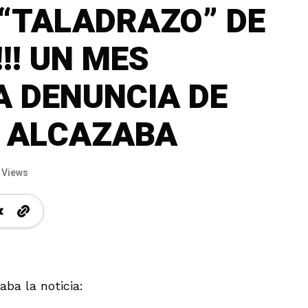
 “TALADRAZO” DE
!! UN MES
A DENUNCIA DE
A ALCAZABA
 Views
ba la noticia: