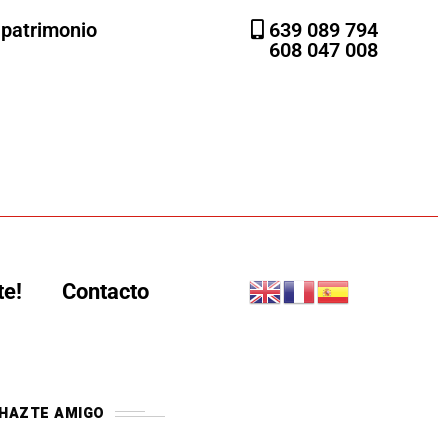
l patrimonio
639 089 794
608 047 008
te!
Contacto
HAZTE AMIGO