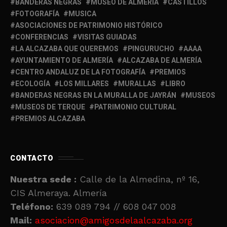
BANDERAS NEGRAS
MUSEO DE ALMERIA
CASTILLOS
FOTOGRAFÍA
MUSICA
ASOCIACIONES DE PATRIMONIO HISTÓRICO
CONFERENCIAS
VISITAS GUIADAS
LA ALCAZABA QUE QUEREMOS
PINGURUCHO
AAAA
AYUNTAMIENTO DE ALMERÍA
ALCAZABA DE ALMERÍA
CENTRO ANDALUZ DE LA FOTOGRAFÍA
PREMIOS
ECOLOGÍA
LOS MILLARES
MURALLAS
LIBRO
BANDERAS NEGRAS EN LA MURALLA DE JAYRÁN
MUSEOS
MUSEOS DE TERQUE
PATRIMONIO CULTURAL
PREMIOS ALCAZABA
CONTACTO
Nuestra sede :
Calle de la Almedina, nº 16,
CIS Almeraya. Almería
Teléfono:
639 089 794 // 608 047 008
Mail:
asociacion@amigosdelaalcazaba.org