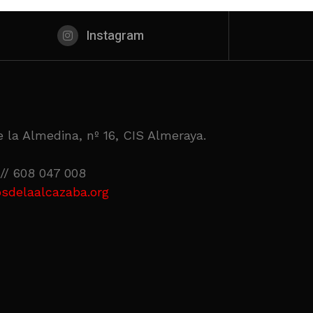
Instagram
 la Almedina, nº 16, CIS Almeraya.
// 608 047 008
sdelaalcazaba.org