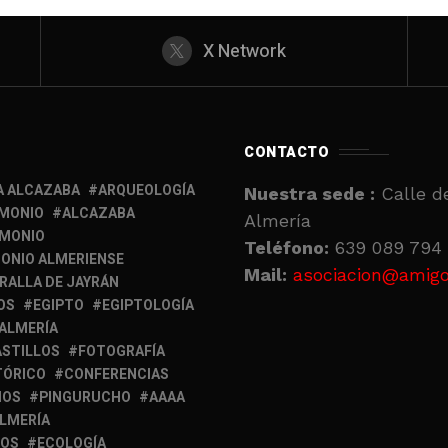
X Network
CONTACTO
A ALCAZABA
ARQUEOLOGÍA
Nuestra sede :
Calle de
IMONIO
ALCAZABA
Almería
IMONIO
Teléfono:
639 089 794 
ONIO ALMERIENSE
Mail:
asociacion@amigo
RALLA DE JAYRÁN
OS
EGIPTO
EGIPTOLOGÍA
 ALMERÍA
ASTILLOS
FOTOGRAFÍA
TÓRICO
CONFERENCIAS
MOS
PINGURUCHO
AAAA
ALMERÍA
IOS
ECOLOGÍA