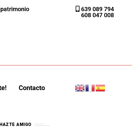
l patrimonio
639 089 794
608 047 008
te!
Contacto
HAZTE AMIGO