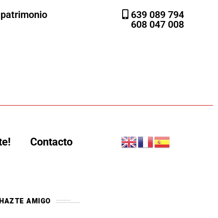
l patrimonio
639 089 794
608 047 008
te!
Contacto
HAZTE AMIGO