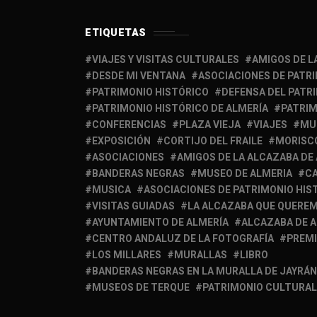
ETIQUETAS
VIAJES Y VISITAS CULTURALES
AMIGOS DE L
DESDE MI VENTANA
ASOCIACIONES DE PATR
PATRIMONIO HISTÓRICO
DEFENSA DEL PATR
PATRIMONIO HISTÓRICO DE ALMERÍA
PATRIM
CONFERENCIAS
PLAZA VIEJA
VIAJES
MU
EXPOSICIÓN
CORTIJO DEL FRAILE
MORISC
ASOCIACIONES
AMIGOS DE LA ALCAZABA DE
BANDERAS NEGRAS
MUSEO DE ALMERIA
C
MUSICA
ASOCIACIONES DE PATRIMONIO HIS
VISITAS GUIADAS
LA ALCAZABA QUE QUERE
AYUNTAMIENTO DE ALMERÍA
ALCAZABA DE 
CENTRO ANDALUZ DE LA FOTOGRAFÍA
PREM
LOS MILLARES
MURALLAS
LIBRO
BANDERAS NEGRAS EN LA MURALLA DE JAYRÁN
MUSEOS DE TERQUE
PATRIMONIO CULTURAL