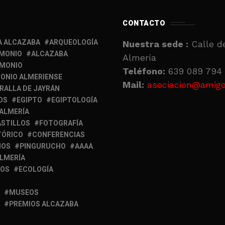
CONTACTO
A ALCAZABA
ARQUEOLOGÍA
Nuestra sede :
Calle de
IMONIO
ALCAZABA
Almería
IMONIO
Teléfono:
639 089 794 
ONIO ALMERIENSE
Mail:
asociacion@amigo
RALLA DE JAYRÁN
OS
EGIPTO
EGIPTOLOGÍA
 ALMERÍA
ASTILLOS
FOTOGRAFÍA
TÓRICO
CONFERENCIAS
MOS
PINGURUCHO
AAAA
ALMERÍA
IOS
ECOLOGÍA
MUSEOS
PREMIOS ALCAZABA