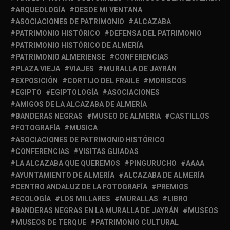
ARQUEOLOGÍA
DESDE MI VENTANA
ASOCIACIONES DE PATRIMONIO
ALCAZABA
PATRIMONIO HISTÓRICO
DEFENSA DEL PATRIMONIO
PATRIMONIO HISTÓRICO DE ALMERÍA
PATRIMONIO ALMERIENSE
CONFERENCIAS
PLAZA VIEJA
VIAJES
MURALLA DE JAYRÁN
EXPOSICIÓN
CORTIJO DEL FRAILE
MORISCOS
EGIPTO
EGIPTOLOGÍA
ASOCIACIONES
AMIGOS DE LA ALCAZABA DE ALMERÍA
BANDERAS NEGRAS
MUSEO DE ALMERIA
CASTILLOS
FOTOGRAFÍA
MUSICA
ASOCIACIONES DE PATRIMONIO HISTÓRICO
CONFERENCIAS
VISITAS GUIADAS
LA ALCAZABA QUE QUEREMOS
PINGURUCHO
AAAA
AYUNTAMIENTO DE ALMERÍA
ALCAZABA DE ALMERÍA
CENTRO ANDALUZ DE LA FOTOGRAFÍA
PREMIOS
ECOLOGÍA
LOS MILLARES
MURALLAS
LIBRO
BANDERAS NEGRAS EN LA MURALLA DE JAYRÁN
MUSEOS
MUSEOS DE TERQUE
PATRIMONIO CULTURAL