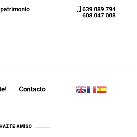
l patrimonio
639 089 794
608 047 008
te!
Contacto
HAZTE AMIGO