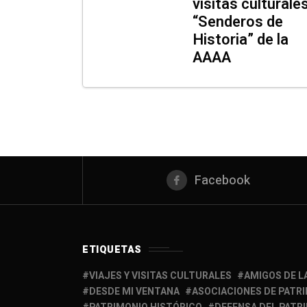
visitas culturale
“Senderos de
Historia” de la
AAAA
Facebook
ETIQUETAS
VIAJES Y VISITAS CULTURALES
AMIGOS DE L
DESDE MI VENTANA
ASOCIACIONES DE PATR