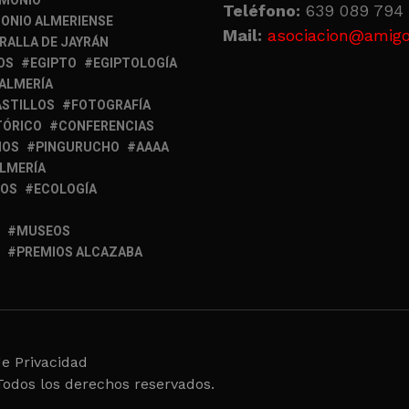
IMONIO
Teléfono:
639 089 794 
ONIO ALMERIENSE
Mail:
asociacion@amigo
RALLA DE JAYRÁN
OS
EGIPTO
EGIPTOLOGÍA
 ALMERÍA
ASTILLOS
FOTOGRAFÍA
TÓRICO
CONFERENCIAS
MOS
PINGURUCHO
AAAA
ALMERÍA
IOS
ECOLOGÍA
MUSEOS
PREMIOS ALCAZABA
de Privacidad
Todos los derechos reservados.