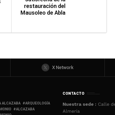
s
restauración del
Mausoleo de Abla
X Network
CONTACTO
A ALCAZABA
ARQUEOLOGÍA
Nuestra sede :
Calle de
IMONIO
ALCAZABA
Almería