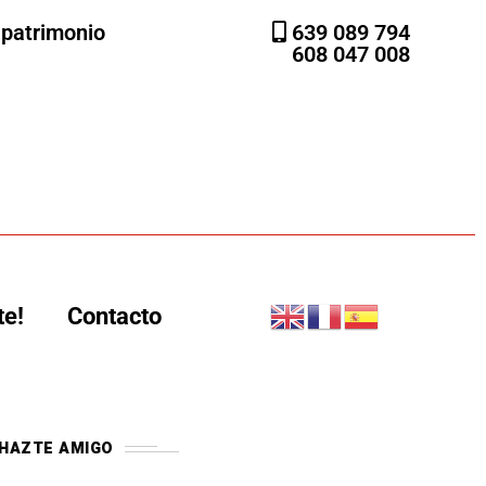
l patrimonio
639 089 794
608 047 008
te!
Contacto
HAZTE AMIGO