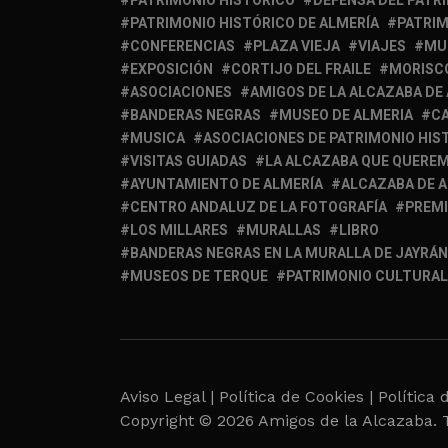
PATRIMONIO HISTÓRICO
DEFENSA DEL PATR
PATRIMONIO HISTÓRICO DE ALMERÍA
PATRIM
CONFERENCIAS
PLAZA VIEJA
VIAJES
MU
EXPOSICIÓN
CORTIJO DEL FRAILE
MORISC
ASOCIACIONES
AMIGOS DE LA ALCAZABA DE
BANDERAS NEGRAS
MUSEO DE ALMERIA
C
MUSICA
ASOCIACIONES DE PATRIMONIO HIS
VISITAS GUIADAS
LA ALCAZABA QUE QUERE
AYUNTAMIENTO DE ALMERÍA
ALCAZABA DE 
CENTRO ANDALUZ DE LA FOTOGRAFÍA
PREM
LOS MILLARES
MURALLAS
LIBRO
BANDERAS NEGRAS EN LA MURALLA DE JAYRÁN
MUSEOS DE TERQUE
PATRIMONIO CULTURAL
Aviso Legal |
Política de Cookies |
Política 
Copyright © 2026 Amigos de la Alcazaba. 