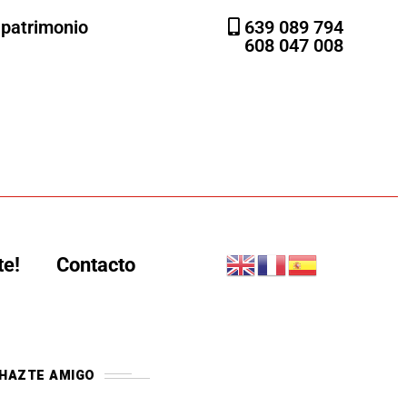
l patrimonio
639 089 794
608 047 008
te!
Contacto
HAZTE AMIGO