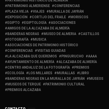
PATRIMONIO HISTÓRICO DE ALMERÍA
PATRIMONIO ALMERIENSE
CONFERENCIAS
PLAZA VIEJA
VIAJES
MURALLA DE JAYRÁN
EXPOSICIÓN
CORTIJO DEL FRAILE
MORISCOS
EGIPTO
EGIPTOLOGÍA
ASOCIACIONES
AMIGOS DE LA ALCAZABA DE ALMERÍA
BANDERAS NEGRAS
MUSEO DE ALMERIA
CASTILLOS
FOTOGRAFÍA
MUSICA
ASOCIACIONES DE PATRIMONIO HISTÓRICO
CONFERENCIAS
VISITAS GUIADAS
LA ALCAZABA QUE QUEREMOS
PINGURUCHO
AAAA
AYUNTAMIENTO DE ALMERÍA
ALCAZABA DE ALMERÍA
CENTRO ANDALUZ DE LA FOTOGRAFÍA
PREMIOS
ECOLOGÍA
LOS MILLARES
MURALLAS
LIBRO
BANDERAS NEGRAS EN LA MURALLA DE JAYRÁN
MUSEOS
MUSEOS DE TERQUE
PATRIMONIO CULTURAL
PREMIOS ALCAZABA
CONTACTO