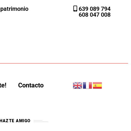
l patrimonio
639 089 794
608 047 008
te!
Contacto
HAZTE AMIGO