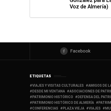
Gónzalez para L
Voz de Almería)
Facebook
ETIQUETAS
VIAJES Y VISITAS CULTURALES
AMIGOS DE L
DESDE MI VENTANA
ASOCIACIONES DE PATR
PATRIMONIO HISTÓRICO
DEFENSA DEL PATR
PATRIMONIO HISTÓRICO DE ALMERÍA
PATRIM
CONFERENCIAS
PLAZA VIEJA
VIAJES
MU