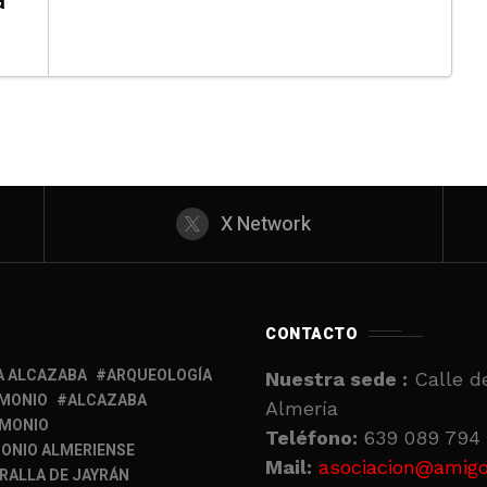
a
X Network
CONTACTO
A ALCAZABA
ARQUEOLOGÍA
Nuestra sede :
Calle de
IMONIO
ALCAZABA
Almería
IMONIO
Teléfono:
639 089 794 
ONIO ALMERIENSE
Mail:
asociacion@amigo
RALLA DE JAYRÁN