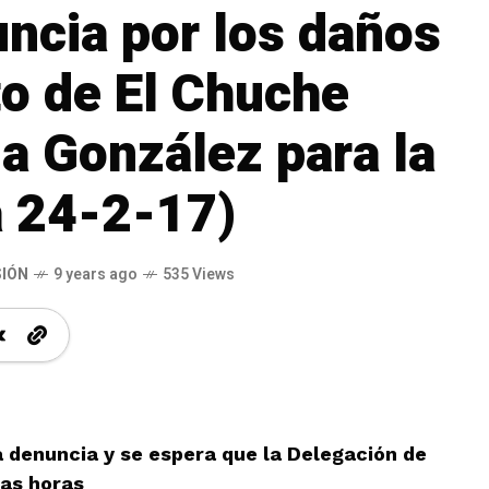
uncia por los daños
to de El Chuche
la González para la
a 24-2-17)
SIÓN
9 years ago
535 Views
denuncia y se espera que la Delegación de
mas horas