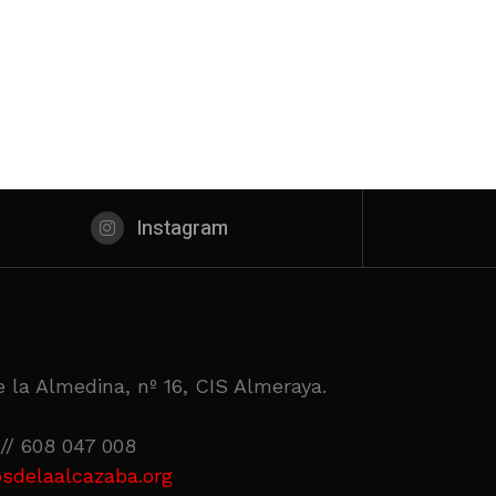
Instagram
 la Almedina, nº 16, CIS Almeraya.
// 608 047 008
sdelaalcazaba.org