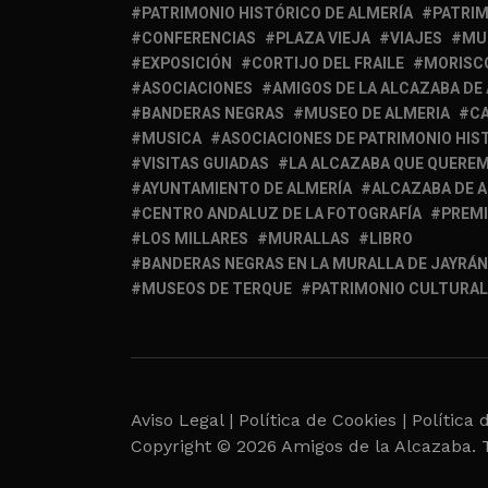
PATRIMONIO HISTÓRICO DE ALMERÍA
PATRIM
CONFERENCIAS
PLAZA VIEJA
VIAJES
MU
EXPOSICIÓN
CORTIJO DEL FRAILE
MORISC
ASOCIACIONES
AMIGOS DE LA ALCAZABA DE
BANDERAS NEGRAS
MUSEO DE ALMERIA
C
MUSICA
ASOCIACIONES DE PATRIMONIO HIS
VISITAS GUIADAS
LA ALCAZABA QUE QUERE
AYUNTAMIENTO DE ALMERÍA
ALCAZABA DE 
CENTRO ANDALUZ DE LA FOTOGRAFÍA
PREM
LOS MILLARES
MURALLAS
LIBRO
BANDERAS NEGRAS EN LA MURALLA DE JAYRÁN
MUSEOS DE TERQUE
PATRIMONIO CULTURAL
Aviso Legal |
Política de Cookies |
Política 
Copyright © 2026 Amigos de la Alcazaba. 