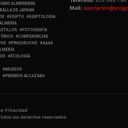
Teléfono:
639 089 794 
ONIO ALMERIENSE
Mail:
asociacion@amigo
RALLA DE JAYRÁN
OS
EGIPTO
EGIPTOLOGÍA
 ALMERÍA
ASTILLOS
FOTOGRAFÍA
TÓRICO
CONFERENCIAS
MOS
PINGURUCHO
AAAA
ALMERÍA
IOS
ECOLOGÍA
MUSEOS
PREMIOS ALCAZABA
de Privacidad
Todos los derechos reservados.