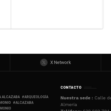
X Network
CONTACTO
A ALCAZABA
ARQUEOLOGÍA
Nuestra sede :
Calle de
IMONIO
ALCAZABA
Almería
IMONIO