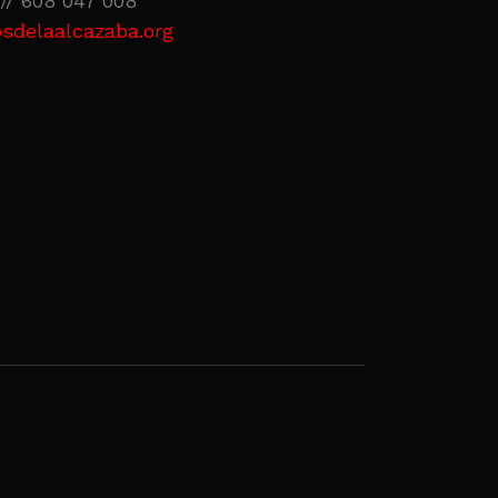
// 608 047 008
sdelaalcazaba.org