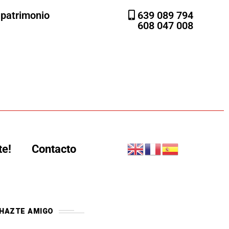
l patrimonio
639 089 794
608 047 008
te!
Contacto
HAZTE AMIGO