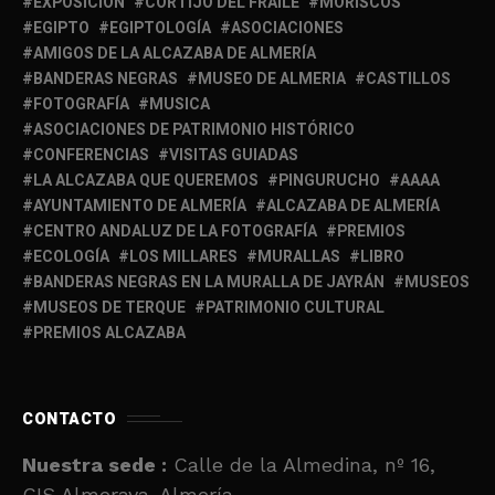
EXPOSICIÓN
CORTIJO DEL FRAILE
MORISCOS
EGIPTO
EGIPTOLOGÍA
ASOCIACIONES
AMIGOS DE LA ALCAZABA DE ALMERÍA
BANDERAS NEGRAS
MUSEO DE ALMERIA
CASTILLOS
FOTOGRAFÍA
MUSICA
ASOCIACIONES DE PATRIMONIO HISTÓRICO
CONFERENCIAS
VISITAS GUIADAS
LA ALCAZABA QUE QUEREMOS
PINGURUCHO
AAAA
AYUNTAMIENTO DE ALMERÍA
ALCAZABA DE ALMERÍA
CENTRO ANDALUZ DE LA FOTOGRAFÍA
PREMIOS
ECOLOGÍA
LOS MILLARES
MURALLAS
LIBRO
BANDERAS NEGRAS EN LA MURALLA DE JAYRÁN
MUSEOS
MUSEOS DE TERQUE
PATRIMONIO CULTURAL
PREMIOS ALCAZABA
CONTACTO
Nuestra sede :
Calle de la Almedina, nº 16,
CIS Almeraya. Almería