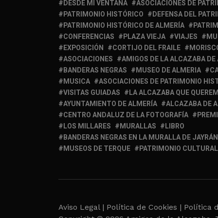
DESDE MI VENTANA
ASOCIACIONES DE PATR
PATRIMONIO HISTÓRICO
DEFENSA DEL PATR
PATRIMONIO HISTÓRICO DE ALMERÍA
PATRIM
CONFERENCIAS
PLAZA VIEJA
VIAJES
MU
EXPOSICIÓN
CORTIJO DEL FRAILE
MORISC
ASOCIACIONES
AMIGOS DE LA ALCAZABA DE
BANDERAS NEGRAS
MUSEO DE ALMERIA
C
MUSICA
ASOCIACIONES DE PATRIMONIO HIS
VISITAS GUIADAS
LA ALCAZABA QUE QUERE
AYUNTAMIENTO DE ALMERÍA
ALCAZABA DE 
CENTRO ANDALUZ DE LA FOTOGRAFÍA
PREM
LOS MILLARES
MURALLAS
LIBRO
BANDERAS NEGRAS EN LA MURALLA DE JAYRÁN
MUSEOS DE TERQUE
PATRIMONIO CULTURAL
Aviso Legal |
Política de Cookies |
Política 