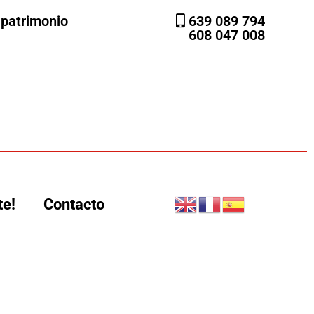
l patrimonio
639 089 794
608 047 008
te!
Contacto