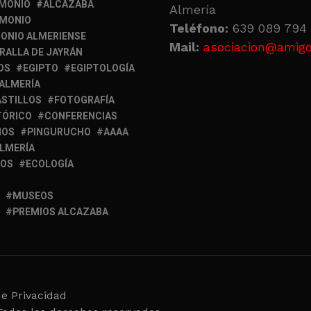
IMONIO
ALCAZABA
Almería
IMONIO
Teléfono:
639 089 794 
ONIO ALMERIENSE
Mail:
asociacion@amigo
RALLA DE JAYRÁN
OS
EGIPTO
EGIPTOLOGÍA
 ALMERÍA
ASTILLOS
FOTOGRAFÍA
TÓRICO
CONFERENCIAS
MOS
PINGURUCHO
AAAA
ALMERÍA
IOS
ECOLOGÍA
MUSEOS
PREMIOS ALCAZABA
de Privacidad