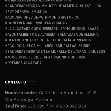
AMIGOS DE LA ALCAZABA DE ALMERÍA
BANDERAS NEGRAS
MUSEO DE ALMERIA
CASTILLOS
FOTOGRAFÍA
MUSICA
ASOCIACIONES DE PATRIMONIO HISTÓRICO
CONFERENCIAS
VISITAS GUIADAS
LA ALCAZABA QUE QUEREMOS
PINGURUCHO
AAAA
AYUNTAMIENTO DE ALMERÍA
ALCAZABA DE ALMERÍA
CENTRO ANDALUZ DE LA FOTOGRAFÍA
PREMIOS
ECOLOGÍA
LOS MILLARES
MURALLAS
LIBRO
BANDERAS NEGRAS EN LA MURALLA DE JAYRÁN
MUSEOS
MUSEOS DE TERQUE
PATRIMONIO CULTURAL
PREMIOS ALCAZABA
CONTACTO
Nuestra sede :
Calle de la Almedina, nº 16,
CIS Almeraya. Almería
Teléfono:
639 089 794 // 608 047 008