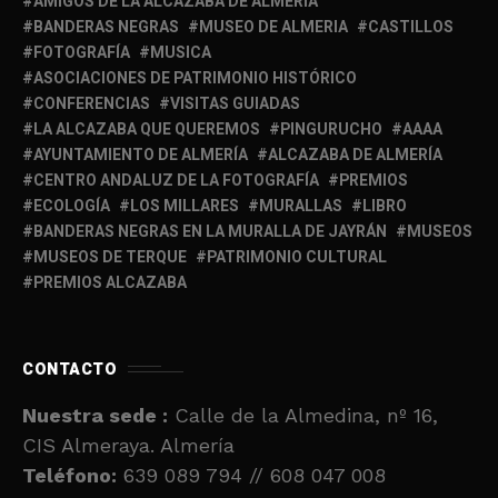
AMIGOS DE LA ALCAZABA DE ALMERÍA
BANDERAS NEGRAS
MUSEO DE ALMERIA
CASTILLOS
FOTOGRAFÍA
MUSICA
ASOCIACIONES DE PATRIMONIO HISTÓRICO
CONFERENCIAS
VISITAS GUIADAS
LA ALCAZABA QUE QUEREMOS
PINGURUCHO
AAAA
AYUNTAMIENTO DE ALMERÍA
ALCAZABA DE ALMERÍA
CENTRO ANDALUZ DE LA FOTOGRAFÍA
PREMIOS
ECOLOGÍA
LOS MILLARES
MURALLAS
LIBRO
BANDERAS NEGRAS EN LA MURALLA DE JAYRÁN
MUSEOS
MUSEOS DE TERQUE
PATRIMONIO CULTURAL
PREMIOS ALCAZABA
CONTACTO
Nuestra sede :
Calle de la Almedina, nº 16,
CIS Almeraya. Almería
Teléfono:
639 089 794 // 608 047 008