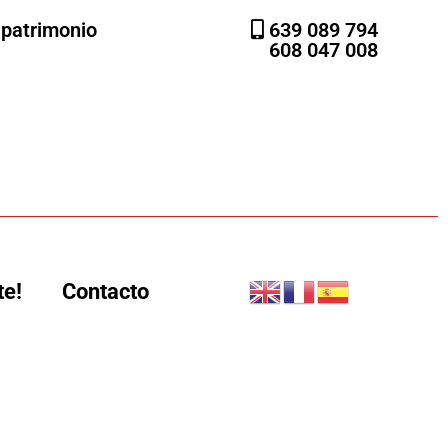
l patrimonio
639 089 794
608 047 008
te!
Contacto