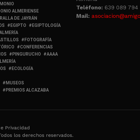
IMONIO
Teléfono:
639 089 794 
ONIO ALMERIENSE
Mail:
asociacion@amigo
RALLA DE JAYRÁN
OS
EGIPTO
EGIPTOLOGÍA
 ALMERÍA
ASTILLOS
FOTOGRAFÍA
TÓRICO
CONFERENCIAS
MOS
PINGURUCHO
AAAA
ALMERÍA
IOS
ECOLOGÍA
MUSEOS
PREMIOS ALCAZABA
de Privacidad
Todos los derechos reservados.