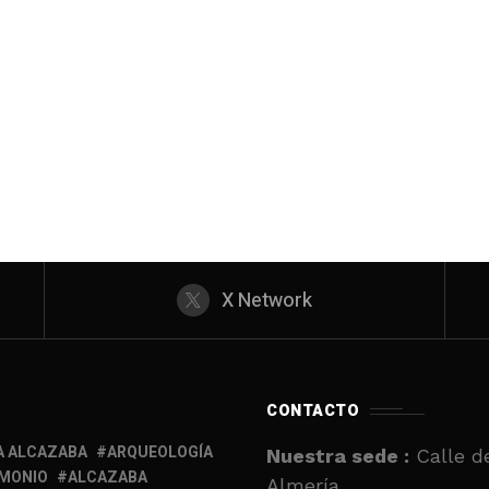
X Network
CONTACTO
A ALCAZABA
ARQUEOLOGÍA
Nuestra sede :
Calle de
IMONIO
ALCAZABA
Almería