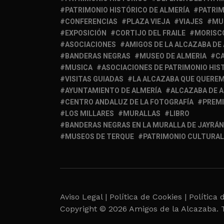
PATRIMONIO HISTÓRICO DE ALMERÍA
PATRIM
CONFERENCIAS
PLAZA VIEJA
VIAJES
MU
EXPOSICIÓN
CORTIJO DEL FRAILE
MORISC
ASOCIACIONES
AMIGOS DE LA ALCAZABA DE
BANDERAS NEGRAS
MUSEO DE ALMERIA
C
MUSICA
ASOCIACIONES DE PATRIMONIO HIS
VISITAS GUIADAS
LA ALCAZABA QUE QUERE
AYUNTAMIENTO DE ALMERÍA
ALCAZABA DE 
CENTRO ANDALUZ DE LA FOTOGRAFÍA
PREM
LOS MILLARES
MURALLAS
LIBRO
BANDERAS NEGRAS EN LA MURALLA DE JAYRÁN
MUSEOS DE TERQUE
PATRIMONIO CULTURAL
Aviso Legal |
Política de Cookies |
Política 
Copyright © 2026 Amigos de la Alcazaba. 