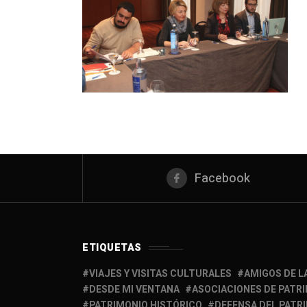
Facebook
ETIQUETAS
VIAJES Y VISITAS CULTURALES
AMIGOS DE L
DESDE MI VENTANA
ASOCIACIONES DE PATR
PATRIMONIO HISTÓRICO
DEFENSA DEL PATR