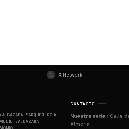
X Network
CONTACTO
A ALCAZABA
ARQUEOLOGÍA
Nuestra sede :
Calle de
IMONIO
ALCAZABA
Almería
IMONIO