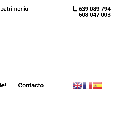
l patrimonio
639 089 794
608 047 008
te!
Contacto