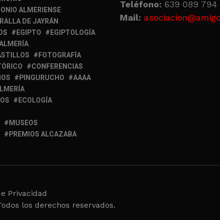
Teléfono:
639 089 794 
ONIO ALMERIENSE
Mail:
asociacion@amigo
RALLA DE JAYRÁN
OS
EGIPTO
EGIPTOLOGÍA
 ALMERÍA
ASTILLOS
FOTOGRAFÍA
TÓRICO
CONFERENCIAS
MOS
PINGURUCHO
AAAA
ALMERÍA
IOS
ECOLOGÍA
MUSEOS
PREMIOS ALCAZABA
de Privacidad
Todos los derechos reservados.