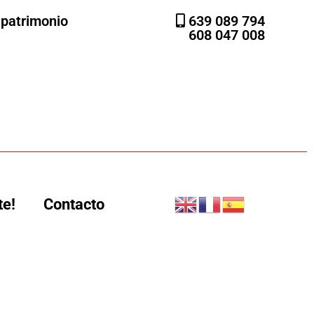
l patrimonio
639 089 794
608 047 008
te!
Contacto