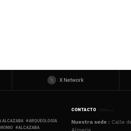
X Network
CONTACTO
A ALCAZABA
ARQUEOLOGÍA
Nuestra sede :
Calle de
IMONIO
ALCAZABA
Almería