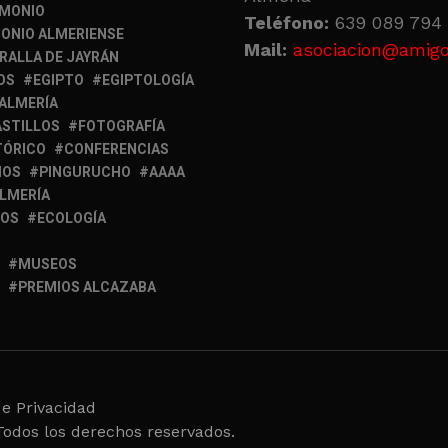
IMONIO
Teléfono:
639 089 794 
ONIO ALMERIENSE
Mail:
asociacion@amigo
RALLA DE JAYRÁN
OS
EGIPTO
EGIPTOLOGÍA
 ALMERÍA
ASTILLOS
FOTOGRAFÍA
TÓRICO
CONFERENCIAS
MOS
PINGURUCHO
AAAA
ALMERÍA
IOS
ECOLOGÍA
MUSEOS
PREMIOS ALCAZABA
de Privacidad
Todos los derechos reservados.