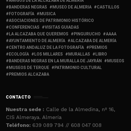
AMIGOS DE LA ALCAZABA DE ALMERÍA
BANDERAS NEGRAS
MUSEO DE ALMERIA
CASTILLOS
FOTOGRAFÍA
MUSICA
ASOCIACIONES DE PATRIMONIO HISTÓRICO
CONFERENCIAS
VISITAS GUIADAS
LA ALCAZABA QUE QUEREMOS
PINGURUCHO
AAAA
AYUNTAMIENTO DE ALMERÍA
ALCAZABA DE ALMERÍA
CENTRO ANDALUZ DE LA FOTOGRAFÍA
PREMIOS
ECOLOGÍA
LOS MILLARES
MURALLAS
LIBRO
BANDERAS NEGRAS EN LA MURALLA DE JAYRÁN
MUSEOS
MUSEOS DE TERQUE
PATRIMONIO CULTURAL
PREMIOS ALCAZABA
CONTACTO
Nuestra sede :
Calle de la Almedina, nº 16,
CIS Almeraya. Almería
Teléfono:
639 089 794 // 608 047 008