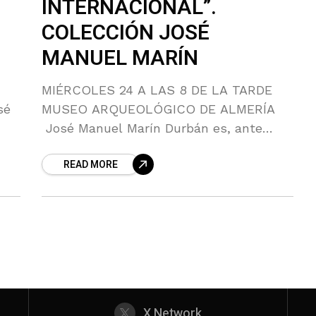
INTERNACIONAL”.
COLECCIÓN JOSÉ
MANUEL MARÍN
MIÉRCOLES 24 A LAS 8 DE LA TARDE
sé
MUSEO ARQUEOLÓGICO DE ALMERÍA
José Manuel Marín Durbán es, ante
todo, un amante del arte. Esto le ha
READ MORE
uel
llevado a tener una
X Network