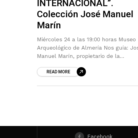
INTERNACIONAL”.
Colección José Manuel
Marín
Miércoles 24 a las 19:00 horas Museo
Arqueológico de Almería Nos guía: Jo
Manuel Marín, propietario de la
Colección. Visita gratuita y exclusiva
READ MORE
para nuestros asociados/as José Man
Marín Durbán
Facebook