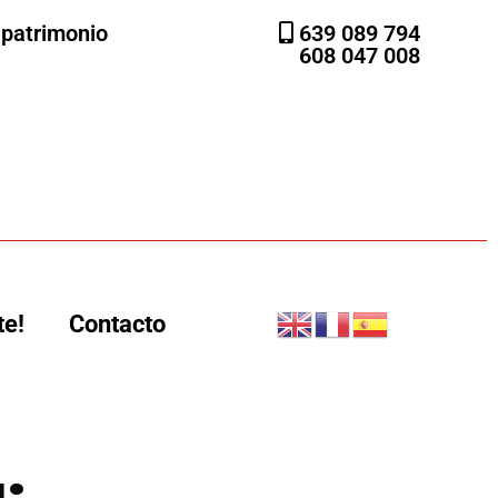
l patrimonio
639 089 794
608 047 008
te!
Contacto