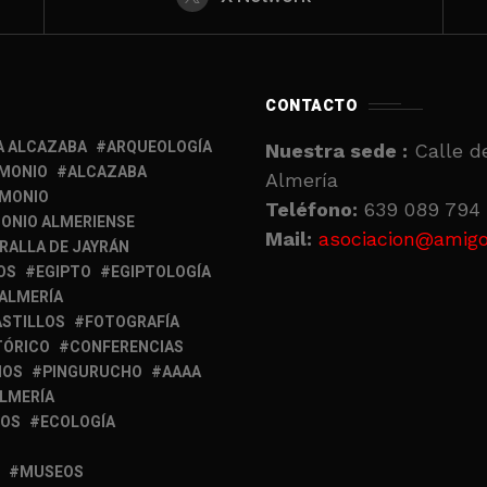
CONTACTO
A ALCAZABA
ARQUEOLOGÍA
Nuestra sede :
Calle de
IMONIO
ALCAZABA
Almería
IMONIO
Teléfono:
639 089 794 
ONIO ALMERIENSE
Mail:
asociacion@amigo
RALLA DE JAYRÁN
OS
EGIPTO
EGIPTOLOGÍA
 ALMERÍA
ASTILLOS
FOTOGRAFÍA
TÓRICO
CONFERENCIAS
MOS
PINGURUCHO
AAAA
ALMERÍA
IOS
ECOLOGÍA
MUSEOS