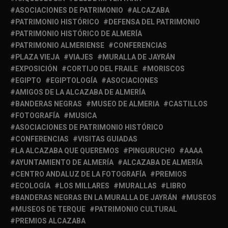
ASOCIACIONES DE PATRIMONIO
ALCAZABA
PATRIMONIO HISTÓRICO
DEFENSA DEL PATRIMONIO
PATRIMONIO HISTÓRICO DE ALMERÍA
PATRIMONIO ALMERIENSE
CONFERENCIAS
PLAZA VIEJA
VIAJES
MURALLA DE JAYRÁN
EXPOSICIÓN
CORTIJO DEL FRAILE
MORISCOS
EGIPTO
EGIPTOLOGÍA
ASOCIACIONES
AMIGOS DE LA ALCAZABA DE ALMERÍA
BANDERAS NEGRAS
MUSEO DE ALMERIA
CASTILLOS
FOTOGRAFÍA
MUSICA
ASOCIACIONES DE PATRIMONIO HISTÓRICO
CONFERENCIAS
VISITAS GUIADAS
LA ALCAZABA QUE QUEREMOS
PINGURUCHO
AAAA
AYUNTAMIENTO DE ALMERÍA
ALCAZABA DE ALMERÍA
CENTRO ANDALUZ DE LA FOTOGRAFÍA
PREMIOS
ECOLOGÍA
LOS MILLARES
MURALLAS
LIBRO
BANDERAS NEGRAS EN LA MURALLA DE JAYRÁN
MUSEOS
MUSEOS DE TERQUE
PATRIMONIO CULTURAL
PREMIOS ALCAZABA