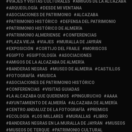
VIAJES Y VISITAS CULTURALES
AMIGOS DE LA ALCAZABA
ARQUEOLOGÍA
DESDE MI VENTANA
ASOCIACIONES DE PATRIMONIO
ALCAZABA
PATRIMONIO HISTÓRICO
DEFENSA DEL PATRIMONIO
PATRIMONIO HISTÓRICO DE ALMERÍA
PATRIMONIO ALMERIENSE
CONFERENCIAS
PLAZA VIEJA
VIAJES
MURALLA DE JAYRÁN
EXPOSICIÓN
CORTIJO DEL FRAILE
MORISCOS
EGIPTO
EGIPTOLOGÍA
ASOCIACIONES
AMIGOS DE LA ALCAZABA DE ALMERÍA
BANDERAS NEGRAS
MUSEO DE ALMERIA
CASTILLOS
FOTOGRAFÍA
MUSICA
ASOCIACIONES DE PATRIMONIO HISTÓRICO
CONFERENCIAS
VISITAS GUIADAS
LA ALCAZABA QUE QUEREMOS
PINGURUCHO
AAAA
AYUNTAMIENTO DE ALMERÍA
ALCAZABA DE ALMERÍA
CENTRO ANDALUZ DE LA FOTOGRAFÍA
PREMIOS
ECOLOGÍA
LOS MILLARES
MURALLAS
LIBRO
BANDERAS NEGRAS EN LA MURALLA DE JAYRÁN
MUSEOS
MUSEOS DE TERQUE
PATRIMONIO CULTURAL