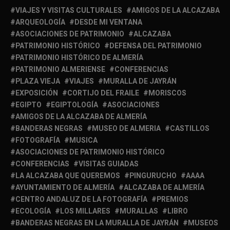
VIAJES Y VISITAS CULTURALES
AMIGOS DE LA ALCAZABA
ARQUEOLOGÍA
DESDE MI VENTANA
ASOCIACIONES DE PATRIMONIO
ALCAZABA
PATRIMONIO HISTÓRICO
DEFENSA DEL PATRIMONIO
PATRIMONIO HISTÓRICO DE ALMERÍA
PATRIMONIO ALMERIENSE
CONFERENCIAS
PLAZA VIEJA
VIAJES
MURALLA DE JAYRÁN
EXPOSICIÓN
CORTIJO DEL FRAILE
MORISCOS
EGIPTO
EGIPTOLOGÍA
ASOCIACIONES
AMIGOS DE LA ALCAZABA DE ALMERÍA
BANDERAS NEGRAS
MUSEO DE ALMERIA
CASTILLOS
FOTOGRAFÍA
MUSICA
ASOCIACIONES DE PATRIMONIO HISTÓRICO
CONFERENCIAS
VISITAS GUIADAS
LA ALCAZABA QUE QUEREMOS
PINGURUCHO
AAAA
AYUNTAMIENTO DE ALMERÍA
ALCAZABA DE ALMERÍA
CENTRO ANDALUZ DE LA FOTOGRAFÍA
PREMIOS
ECOLOGÍA
LOS MILLARES
MURALLAS
LIBRO
BANDERAS NEGRAS EN LA MURALLA DE JAYRÁN
MUSEOS