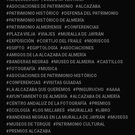
ASOCIACIONES DE PATRIMONIO
ALCAZABA
PATRIMONIO HISTÓRICO
DEFENSA DEL PATRIMONIO
PATRIMONIO HISTÓRICO DE ALMERÍA
PATRIMONIO ALMERIENSE
CONFERENCIAS
PLAZA VIEJA
VIAJES
MURALLA DE JAYRÁN
EXPOSICIÓN
CORTIJO DEL FRAILE
MORISCOS
EGIPTO
EGIPTOLOGÍA
ASOCIACIONES
AMIGOS DE LA ALCAZABA DE ALMERÍA
BANDERAS NEGRAS
MUSEO DE ALMERIA
CASTILLOS
FOTOGRAFÍA
MUSICA
ASOCIACIONES DE PATRIMONIO HISTÓRICO
CONFERENCIAS
VISITAS GUIADAS
LA ALCAZABA QUE QUEREMOS
PINGURUCHO
AAAA
AYUNTAMIENTO DE ALMERÍA
ALCAZABA DE ALMERÍA
CENTRO ANDALUZ DE LA FOTOGRAFÍA
PREMIOS
ECOLOGÍA
LOS MILLARES
MURALLAS
LIBRO
BANDERAS NEGRAS EN LA MURALLA DE JAYRÁN
MUSEOS
MUSEOS DE TERQUE
PATRIMONIO CULTURAL
PREMIOS ALCAZABA